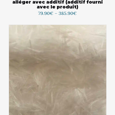
alléger avec additif (additif fourni
avec le produit)
79.90
€
–
385.90
€