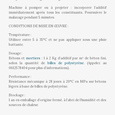
Machine à pomper ou à projeter :
incorporer
l’additif
immédiatement après
tous
les
constituants
.
Poursuivre le
malaxage pendant 5 minutes.
CONDITIONS DE MISE EN ŒUVRE :
Température :
Utiliser entre 5 à 35°C et ne pas appliquer sous une pluie
battante.
Dosage :
Bétons et
mortiers
: 1 à 2 Kg d’additif par
m³
de béton fini,
selon la quantité de
billes de polystyrène
. (Appelez au
0612578404 pour plus d’informations).
Performance :
Résistance mécanique à 28 jours à 20°C en MPa sur bétons
légers à base de billes de polystyrène.
Stockage :
1 an en emballage d’origine fermé, à l’abri de l’humidité et des
sources de chaleur.