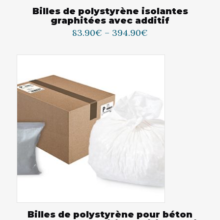
Billes de polystyrène isolantes
graphitées avec additif
83.90
€
–
394.90
€
Billes de polystyrène pour béton